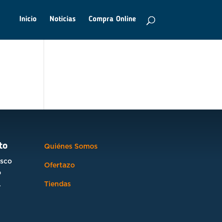
Inicio
Noticias
Compra Online
to
Quiénes Somos
osco
Ofertazo
o
.
Tiendas